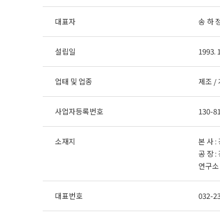
대표자
송 하 정
설립일
1993. 
업태 및 업종
제조 
사업자등록번호
130-8
소재지
본 사 
공 장 
연구소 
대표번호
032-2