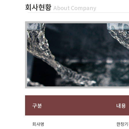
회사현황
About Company
구분
내용
회사명
한창기전㈜